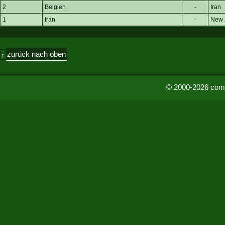
2
Belgien
-
Iran
1
Iran
-
New 
zurück nach oben
↑
© 2000-2026 comu