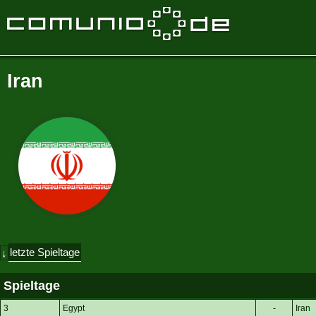
Iran
letzte Spieltage
↓
Spieltage
3
Egypt
-
Iran