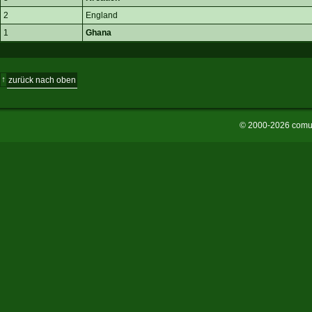
2
England
1
Ghana
↑
zurück nach oben
© 2000-2026 comu