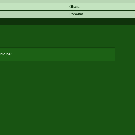
-
Ghana
-
Panama
nio.net