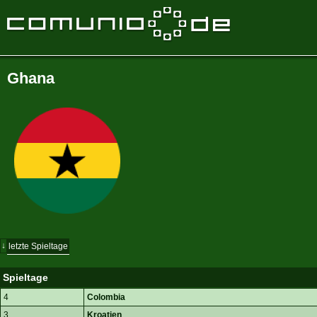
Ghana
↓
letzte Spieltage
Spieltage
4
Colombia
3
Kroatien