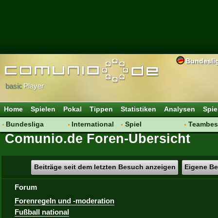
Bundesli
basic
Player
Home
Spielen
Pokal
Tippen
Statistiken
Analysen
Spie
Bundesliga
International
Spiel
Teambes
Comunio.de Foren-Übersicht
Hot News
Vereine
Regeln & Tipps
Bewertu
Talk
WM 2014
Mitgliedersuche
Transfer
Spielanalyse
Aufstellu
Beiträge seit dem letzten Besuch anzeigen
Eigene Be
Vereinsdiskussion
Saisonü
Forum
Vereinsfragen
Forenregeln und -moderation
Fußball national