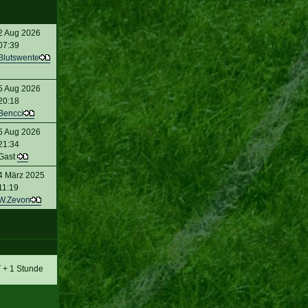
2 Aug 2026
07:39
Blutswente
5 Aug 2026
20:18
Bencci
5 Aug 2026
21:34
Gast
4 März 2025
11:19
W.Zevon
T + 1 Stunde