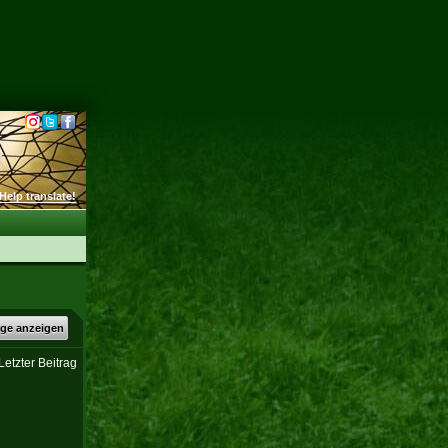
Help translate!
äge anzeigen
Letzter Beitrag