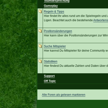
Teambesprechung
Gameplay
Regeln & Tipps
Hier findet Ihr alles rund um die Spielregeln un
Ligen. Beachtet auch die bestehende
Antworten
Positionsänderungen
Hier kann über die Positionsänderungen zur Win
Suche Mitspieler
Hier kannst Du Mitspieler für deine Community w
Statistiken
Hier findest Du aktuelle Zahlen und Daten über
Support
Off Topic
Alle Foren als gelesen markieren