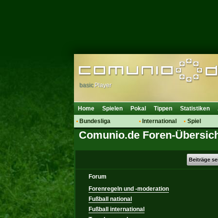
basic
Player
Home
Spielen
Pokal
Tippen
Statistiken
Bundesliga
International
Spiel
Comunio.de Foren-Übersic
Hot News
Vereine
Regeln & 
Talk
WM 2014
Mitglieder
Spielanalyse
Beiträge s
Vereinsdiskussion
Forum
Vereinsfragen
Forenregeln und -moderation
Fußball national
Fußball international