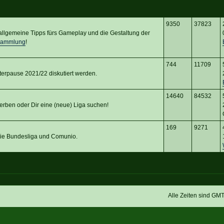
9350
37823
d allgemeine Tipps fürs Gameplay und die Gestaltung der
sammlung
!
744
11709
terpause 2021/22 diskutiert werden.
14640
84532
erben oder Dir eine (neue) Liga suchen!
169
9271
 die Bundesliga und Comunio.
Alle Zeiten sind GM