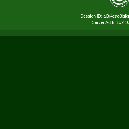
Session ID: al3r4caq8jg
Server Addr: 192.1