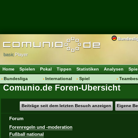
Bundesli
basic
Player
Home
Spielen
Pokal
Tippen
Statistiken
Analysen
Spie
Bundesliga
International
Spiel
Teambes
Comunio.de Foren-Übersicht
Hot News
Vereine
Regeln & Tipps
Bewertu
Talk
WM 2014
Mitgliedersuche
Transfer
Spielanalyse
Aufstellu
Beiträge seit dem letzten Besuch anzeigen
Eigene Be
Vereinsdiskussion
Saisonü
Forum
Vereinsfragen
Forenregeln und -moderation
Fußball national