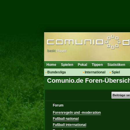
basic
Player
Home
Spielen
Pokal
Tippen
Statistiken
Bundesliga
International
Spiel
Comunio.de Foren-Übersic
Hot News
Vereine
Regeln & 
Talk
WM 2014
Mitglieder
Spielanalyse
Beiträge s
Vereinsdiskussion
Forum
Vereinsfragen
Forenregeln und -moderation
Fußball national
Fußball international