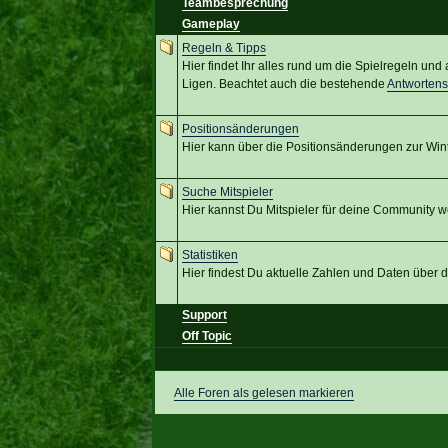
Teambesprechung
Gameplay
Regeln & Tipps
Hier findet Ihr alles rund um die Spielregeln un
Ligen. Beachtet auch die bestehende
Antworten
Positionsänderungen
Hier kann über die Positionsänderungen zur Win
Suche Mitspieler
Hier kannst Du Mitspieler für deine Community w
Statistiken
Hier findest Du aktuelle Zahlen und Daten über
Support
Off Topic
Alle Foren als gelesen markieren