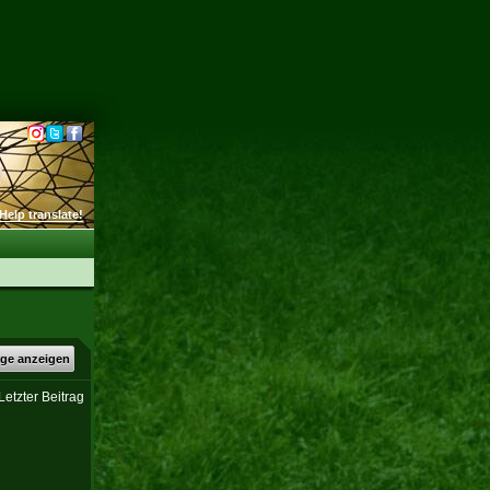
Help translate!
äge anzeigen
Letzter Beitrag