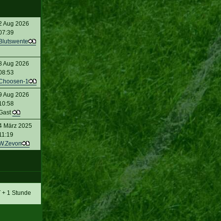
2 Aug 2026
07:39
Blutswente
8 Aug 2026
08:53
Choosen-1
9 Aug 2026
10:58
Gast
4 März 2025
11:19
W.Zevon
T + 1 Stunde