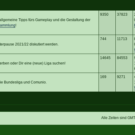
9350
37823
d allgemeine Tipps fürs Gameplay und die Gestaltung der
sammlung
!
744
11713
terpause 2021/22 diskutiert werden.
14645
84553
erben oder Dir eine (neue) Liga suchen!
169
9271
 die Bundesliga und Comunio.
Alle Zeiten sind GM