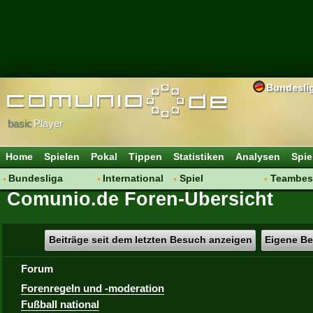
Bundesli
basic
Player
Home
Spielen
Pokal
Tippen
Statistiken
Analysen
Spie
Bundesliga
International
Spiel
Teambes
Comunio.de Foren-Übersicht
Hot News
Vereine
Regeln & Tipps
Bewertu
Talk
WM 2014
Mitgliedersuche
Transfer
Spielanalyse
Aufstellu
Beiträge seit dem letzten Besuch anzeigen
Eigene Be
Vereinsdiskussion
Saisonü
Forum
Vereinsfragen
Forenregeln und -moderation
Fußball national