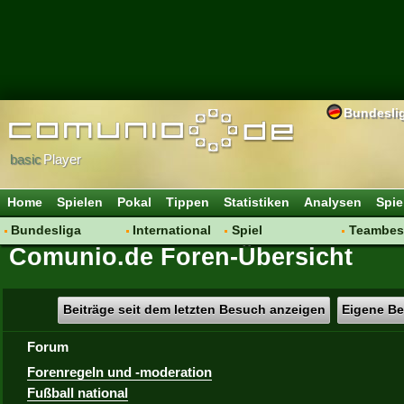
Bundesli
basic
Player
Home
Spielen
Pokal
Tippen
Statistiken
Analysen
Spie
Bundesliga
International
Spiel
Teambes
Comunio.de Foren-Übersicht
Hot News
Vereine
Regeln & Tipps
Bewertu
Talk
WM 2014
Mitgliedersuche
Transfer
Spielanalyse
Aufstellu
Beiträge seit dem letzten Besuch anzeigen
Eigene Be
Vereinsdiskussion
Saisonü
Forum
Vereinsfragen
Forenregeln und -moderation
Fußball national