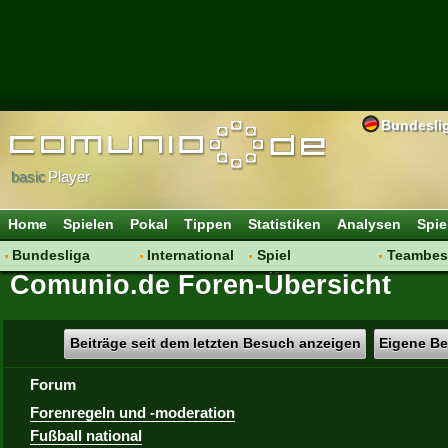
Bundesli
basic
Player
Home
Spielen
Pokal
Tippen
Statistiken
Analysen
Spie
Bundesliga
International
Spiel
Teambes
Comunio.de Foren-Übersicht
Hot News
Vereine
Regeln & Tipps
Bewertu
Talk
WM 2014
Mitgliedersuche
Transfer
Spielanalyse
Aufstellu
Beiträge seit dem letzten Besuch anzeigen
Eigene Be
Vereinsdiskussion
Saisonü
Forum
Vereinsfragen
Forenregeln und -moderation
Fußball national