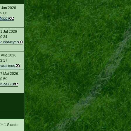
 Jun 2026
9:06
Moppa
1 Jul 2026
0:34
BrunoMeyer
 Aug 2026
2:17
marasmus
7 Mai 2026
0:59
ruce123
T + 1 Stunde