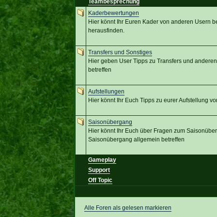
Teambesprechung
Kaderbewertungen
Hier könnt Ihr Euren Kader von anderen Usern b
herausfinden.
Transfers und Sonstiges
Hier geben User Tipps zu Transfers und anderen
betreffen
Aufstellungen
Hier könnt Ihr Euch Tipps zu eurer Aufstellung 
Saisonübergang
Hier könnt Ihr Euch über Fragen zum Saisonübe
Saisonübergang allgemein betreffen
Gameplay
Support
Off Topic
Alle Foren als gelesen markieren