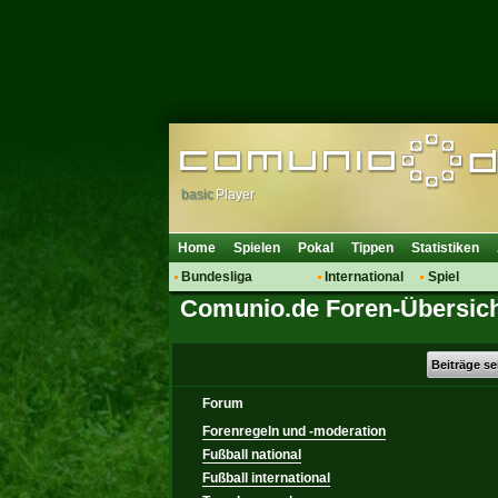
basic
Player
Home
Spielen
Pokal
Tippen
Statistiken
Bundesliga
International
Spiel
Comunio.de Foren-Übersic
Hot News
Vereine
Regeln & 
Talk
WM 2014
Mitglieder
Spielanalyse
Beiträge s
Vereinsdiskussion
Forum
Vereinsfragen
Forenregeln und -moderation
Fußball national
Fußball international