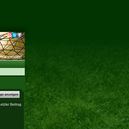
Help translate!
äge anzeigen
etzter Beitrag