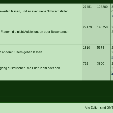
27451
128280
3
ewerten lassen, und so eventuelle Schwachstellen
0
29179
140750
2
 Fragen, die nicht Aufstellungen oder Bewertungen
2
1810
5374
2
von anderen Usern geben lassen.
2
792
3850
2
rgang austauschen, die Euer Team oder den
2
b
Alle Zeiten sind GM