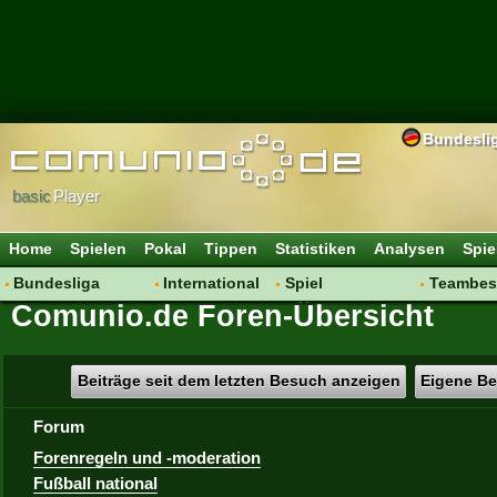
Bundesli
basic
Player
Home
Spielen
Pokal
Tippen
Statistiken
Analysen
Spie
Bundesliga
International
Spiel
Teambes
Comunio.de Foren-Übersicht
Hot News
Vereine
Regeln & Tipps
Bewertu
Talk
WM 2014
Mitgliedersuche
Transfer
Spielanalyse
Aufstellu
Beiträge seit dem letzten Besuch anzeigen
Eigene Be
Vereinsdiskussion
Saisonü
Forum
Vereinsfragen
Forenregeln und -moderation
Fußball national