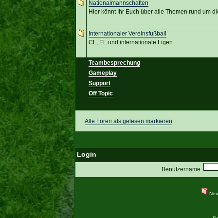
Nationalmannschaften
Hier könnt Ihr Euch über alle Themen rund um d
Internationaler Vereinsfußball
CL, EL und internationale Ligen
Teambesprechung
Gameplay
Support
Off Topic
Alle Foren als gelesen markieren
Login
Benutzername:
Neu