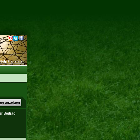
Help translate!
äge anzeigen
er Beitrag