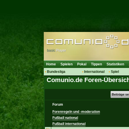
basic
Player
Home
Spielen
Pokal
Tippen
Statistiken
Bundesliga
International
Spiel
Comunio.de Foren-Übersic
Hot News
Vereine
Regeln & 
Talk
WM 2014
Mitglieder
Spielanalyse
Beiträge s
Vereinsdiskussion
Forum
Vereinsfragen
Forenregeln und -moderation
Fußball national
Fußball international