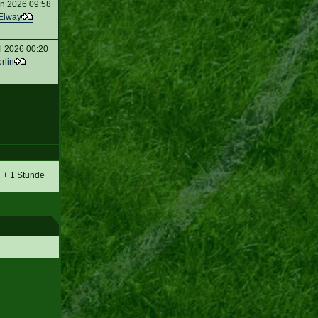
n 2026 09:58
Elway
l 2026 00:20
rlin
T + 1 Stunde