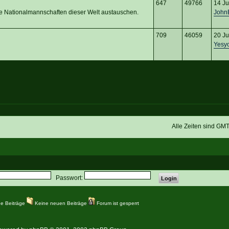
647
49766
14 Ju
ie Nationalmannschaften dieser Welt austauschen.
John
709
46059
20 Ju
Yesyo
Alle Zeiten sind GM
Passwort:
e Beiträge
Keine neuen Beiträge
Forum ist gesperrt