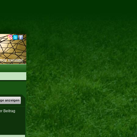
Help translate!
äge anzeigen
er Beitrag