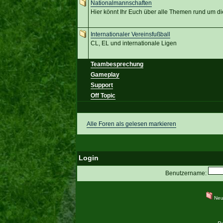
Nationalmannschaften
Hier könnt Ihr Euch über alle Themen rund um d
Internationaler Vereinsfußball
CL, EL und internationale Ligen
Teambesprechung
Gameplay
Support
Off Topic
Alle Foren als gelesen markieren
Login
Benutzername:
Neu