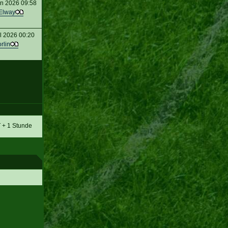
n 2026 09:58
Elway
l 2026 00:20
rlin
T + 1 Stunde