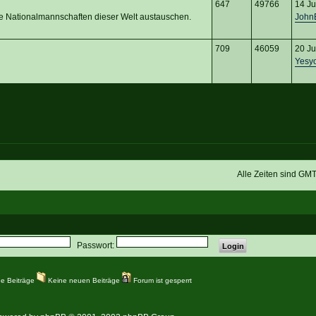
647
49766
14 Ju
ie Nationalmannschaften dieser Welt austauschen.
John
709
46059
20 Ju
Yesyo
Alle Zeiten sind GM
Passwort:
e Beiträge
Keine neuen Beiträge
Forum ist gesperrt