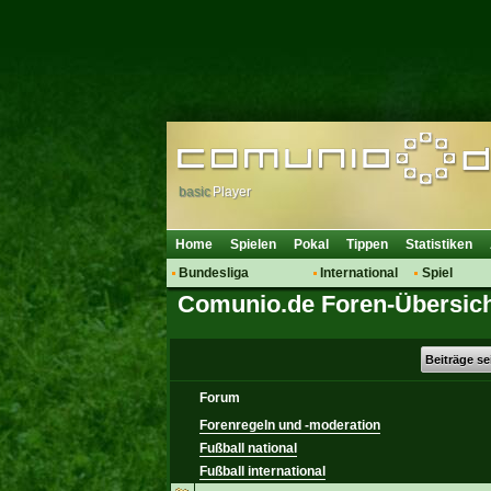
basic
Player
Home
Spielen
Pokal
Tippen
Statistiken
Bundesliga
International
Spiel
Comunio.de Foren-Übersic
Hot News
Vereine
Regeln & 
Talk
WM 2014
Mitglieder
Spielanalyse
Beiträge s
Vereinsdiskussion
Forum
Vereinsfragen
Forenregeln und -moderation
Fußball national
Fußball international