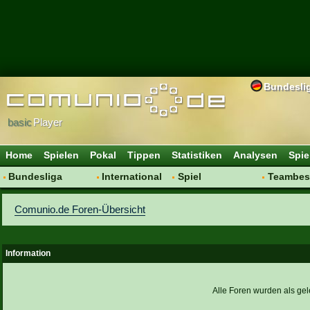
Bundesli
basic
Player
Home
Spielen
Pokal
Tippen
Statistiken
Analysen
Spie
Bundesliga
International
Spiel
Teambes
Hot News
Vereine
Regeln & Tipps
Bewertu
Comunio.de Foren-Übersicht
Talk
WM 2014
Mitgliedersuche
Transfer
Spielanalyse
Aufstellu
Vereinsdiskussion
Saisonü
Information
Vereinsfragen
Alle Foren wurden als gel