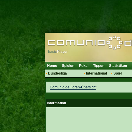
basic
Player
Home
Spielen
Pokal
Tippen
Statistiken
Bundesliga
International
Spiel
Hot News
Vereine
Regeln & 
Comunio.de Foren-Übersicht
Talk
WM 2014
Mitglieder
Spielanalyse
Vereinsdiskussion
Information
Vereinsfragen