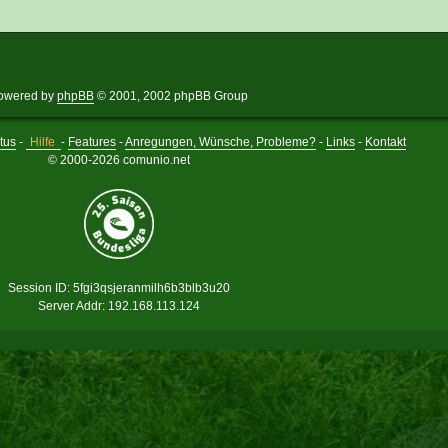
owered by
phpBB
© 2001, 2002 phpBB Group
tus
-
Hilfe
-
Features
-
Anregungen, Wünsche, Probleme?
-
Links
-
Kontakt
© 2000-2026 comunio.net
Session ID: 5fgi3qsjeranmilh6b3blb3u20
Server Addr: 192.168.113.124