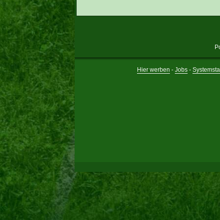
P
Hier werben
-
Jobs
-
Systemsta