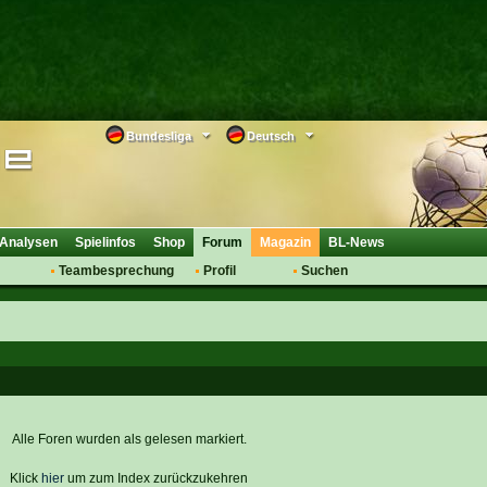
Bundesliga
Deutsch
Analysen
Spielinfos
Shop
Forum
Magazin
BL-News
Teambesprechung
Profil
Suchen
Anmelden
Tipps
Bewertungen
suche
Transfers & Co.
FAQ
Aufstellung
Support
Saisonübergang
Alle Foren wurden als gelesen markiert.
Klick
hier
um zum Index zurückzukehren