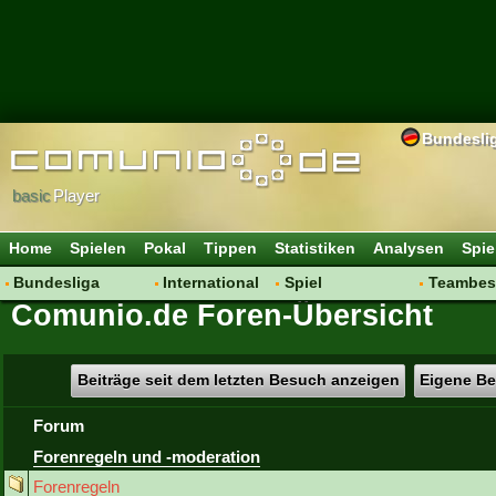
Bundesli
basic
Player
Home
Spielen
Pokal
Tippen
Statistiken
Analysen
Spie
Bundesliga
International
Spiel
Teambes
Comunio.de Foren-Übersicht
Hot News
Vereine
Regeln & Tipps
Bewertu
Talk
WM 2014
Mitgliedersuche
Transfer
Spielanalyse
Aufstellu
Beiträge seit dem letzten Besuch anzeigen
Eigene Be
Vereinsdiskussion
Saisonü
Forum
Vereinsfragen
Forenregeln und -moderation
Forenregeln