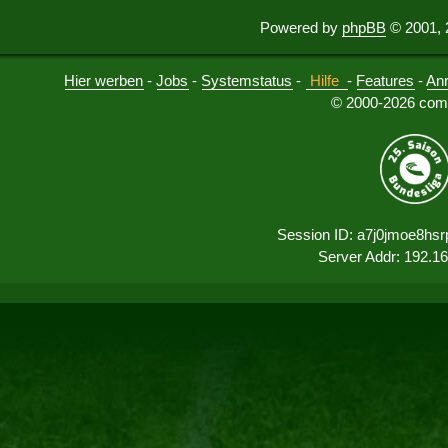
Powered by
phpBB
© 2001, 
Hier werben
-
Jobs
-
Systemstatus
-
Hilfe
-
Features
-
An
© 2000-2026 comu
Session ID: a7j0jmoe8hs
Server Addr: 192.1