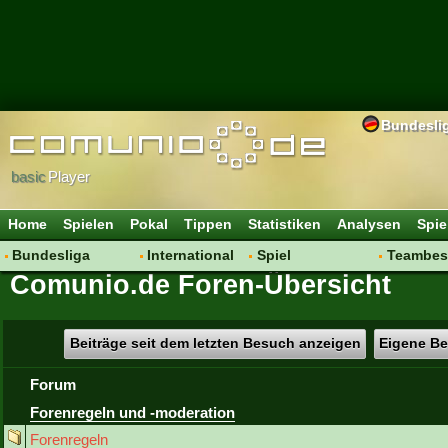
Bundesli
basic
Player
Home
Spielen
Pokal
Tippen
Statistiken
Analysen
Spie
Bundesliga
International
Spiel
Teambes
Comunio.de Foren-Übersicht
Hot News
Vereine
Regeln & Tipps
Bewertu
Talk
WM 2014
Mitgliedersuche
Transfer
Spielanalyse
Aufstellu
Beiträge seit dem letzten Besuch anzeigen
Eigene Be
Vereinsdiskussion
Saisonü
Forum
Vereinsfragen
Forenregeln und -moderation
Forenregeln