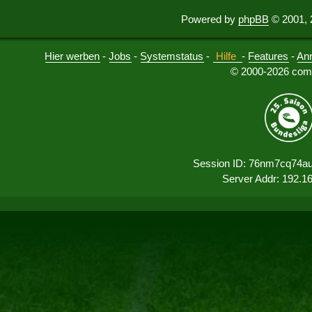
Powered by
phpBB
© 2001, 
Hier werben
-
Jobs
-
Systemstatus
-
Hilfe
-
Features
-
An
© 2000-2026 comu
Session ID: 76nm7cq74au
Server Addr: 192.1