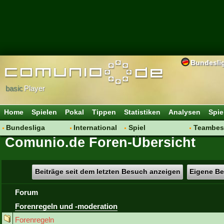
Bundesli
basic
Player
Home
Spielen
Pokal
Tippen
Statistiken
Analysen
Spie
Bundesliga
International
Spiel
Teambes
Comunio.de Foren-Übersicht
Hot News
Vereine
Regeln & Tipps
Bewertu
Talk
WM 2014
Mitgliedersuche
Transfer
Spielanalyse
Aufstellu
Beiträge seit dem letzten Besuch anzeigen
Eigene Be
Vereinsdiskussion
Saisonü
Forum
Vereinsfragen
Forenregeln und -moderation
Forenregeln