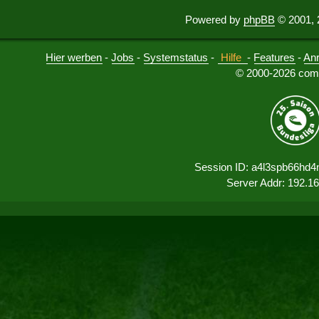
Powered by
phpBB
© 2001, 
Hier werben
-
Jobs
-
Systemstatus
-
Hilfe
-
Features
-
An
© 2000-2026 comu
Session ID: a4l3spb66hd
Server Addr: 192.1