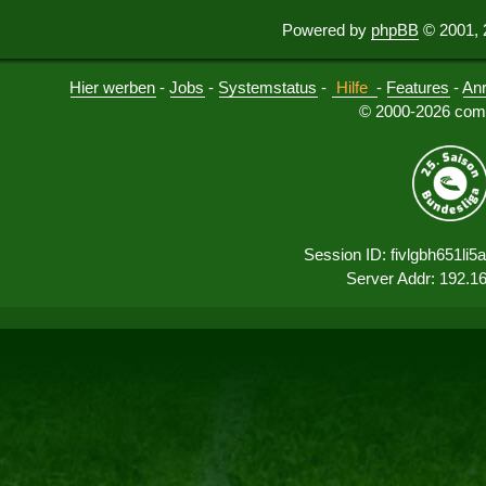
Powered by
phpBB
© 2001, 
Hier werben
-
Jobs
-
Systemstatus
-
Hilfe
-
Features
-
An
© 2000-2026 comu
Session ID: fivlgbh651l
Server Addr: 192.1