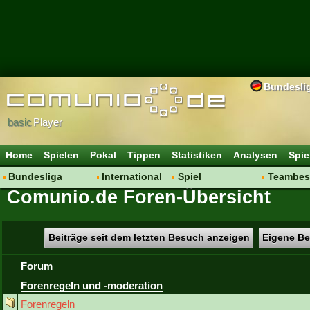
Bundesli
basic
Player
Home
Spielen
Pokal
Tippen
Statistiken
Analysen
Spie
Bundesliga
International
Spiel
Teambes
Comunio.de Foren-Übersicht
Hot News
Vereine
Regeln & Tipps
Bewertu
Talk
WM 2014
Mitgliedersuche
Transfer
Spielanalyse
Aufstellu
Beiträge seit dem letzten Besuch anzeigen
Eigene Be
Vereinsdiskussion
Saisonü
Forum
Vereinsfragen
Forenregeln und -moderation
Forenregeln