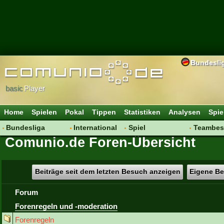
Bundesli
basic
Player
Home
Spielen
Pokal
Tippen
Statistiken
Analysen
Spie
Bundesliga
International
Spiel
Teambes
Comunio.de Foren-Übersicht
Hot News
Vereine
Regeln & Tipps
Bewertu
Talk
WM 2014
Mitgliedersuche
Transfer
Spielanalyse
Aufstellu
Beiträge seit dem letzten Besuch anzeigen
Eigene Be
Vereinsdiskussion
Saisonü
Forum
Vereinsfragen
Forenregeln und -moderation
Forenregeln