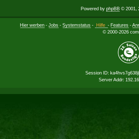
Powered by
phpBB
© 2001, 
Hier werben
-
Jobs
-
Systemstatus
-
Hilfe
-
Features
-
An
© 2000-2026 comu
Session ID: ka4hvs7g638
Server Addr: 192.1