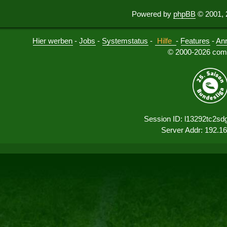
Powered by
phpBB
© 2001, 
Hier werben
-
Jobs
-
Systemstatus
-
Hilfe
-
Features
-
An
© 2000-2026 comu
Session ID: l13292tc2sd
Server Addr: 192.1