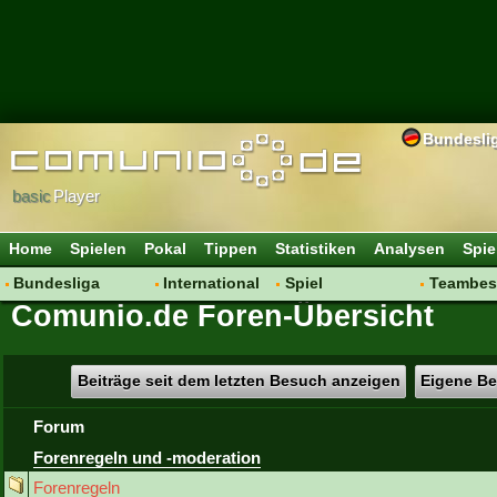
Bundesli
basic
Player
Home
Spielen
Pokal
Tippen
Statistiken
Analysen
Spie
Bundesliga
International
Spiel
Teambes
Comunio.de Foren-Übersicht
Hot News
Vereine
Regeln & Tipps
Bewertu
Talk
WM 2014
Mitgliedersuche
Transfer
Spielanalyse
Aufstellu
Beiträge seit dem letzten Besuch anzeigen
Eigene Be
Vereinsdiskussion
Saisonü
Forum
Vereinsfragen
Forenregeln und -moderation
Forenregeln