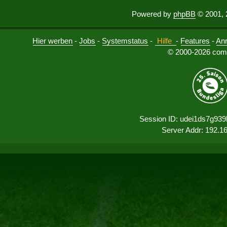
Powered by
phpBB
© 2001, 
Hier werben
-
Jobs
-
Systemstatus
-
Hilfe
-
Features
-
An
© 2000-2026 comu
Session ID: udei1ds7g93
Server Addr: 192.1