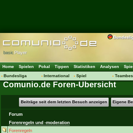
Bundesli
basic
Player
Home
Spielen
Pokal
Tippen
Statistiken
Analysen
Spie
Bundesliga
International
Spiel
Teambes
Comunio.de Foren-Übersicht
Hot News
Vereine
Regeln & Tipps
Bewertu
Talk
WM 2014
Mitgliedersuche
Transfer
Spielanalyse
Aufstellu
Beiträge seit dem letzten Besuch anzeigen
Eigene Be
Vereinsdiskussion
Saisonü
Forum
Vereinsfragen
Forenregeln und -moderation
Forenregeln