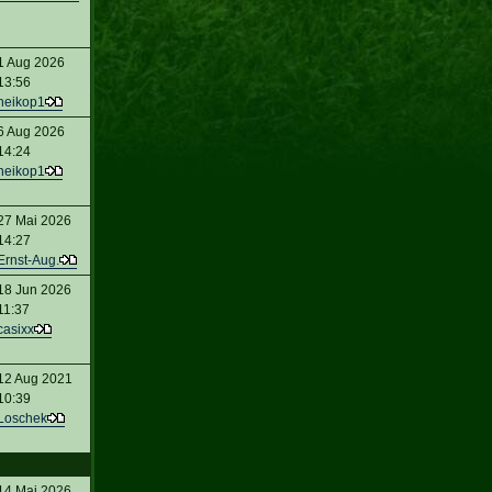
1 Aug 2026
13:56
heikop1
6 Aug 2026
14:24
heikop1
27 Mai 2026
14:27
Ernst-Aug.
18 Jun 2026
11:37
casixx
12 Aug 2021
10:39
Loschek
14 Mai 2026