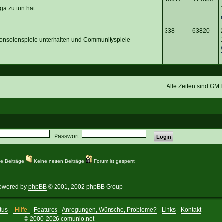
ga zu tun hat.
338
63820
Konsolenspiele unterhalten und Communityspiele
Alle Zeiten sind GM
Passwort:
e Beiträge
Keine neuen Beiträge
Forum ist gesperrt
owered by
phpBB
© 2001, 2002 phpBB Group
tus
-
Hilfe
-
Features
-
Anregungen, Wünsche, Probleme?
-
Links
-
Kontakt
© 2000-2026 comunio.net