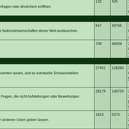
132
425
erfragen oder ähnlichem eröffnen.
647
49766
ie Nationalmannschaften dieser Welt austauschen.
709
46059
27451
128280
ewerten lassen, und so eventuelle Schwachstellen
29179
140750
 Fragen, die nicht Aufstellungen oder Bewertungen
1810
5374
von anderen Usern geben lassen.