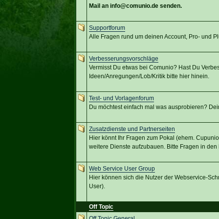
Mail an info@comunio.de senden.
Supportforum
Alle Fragen rund um deinen Account, Pro- und 
Verbesserungsvorschläge
Vermisst Du etwas bei Comunio? Hast Du Verbes
Ideen/Anregungen/Lob/Kritik bitte hier hinein.
Test- und Vorlagenforum
Du möchtest einfach mal was ausprobieren? Dein Pr
Zusatzdienste und Partnerseiten
Hier könnt Ihr Fragen zum Pokal (ehem. Cupunio
weitere Dienste aufzubauen. Bitte Fragen in de
Web Service User Group
Hier können sich die Nutzer der Webservice-Schni
User).
Off Topic
Off Topic General