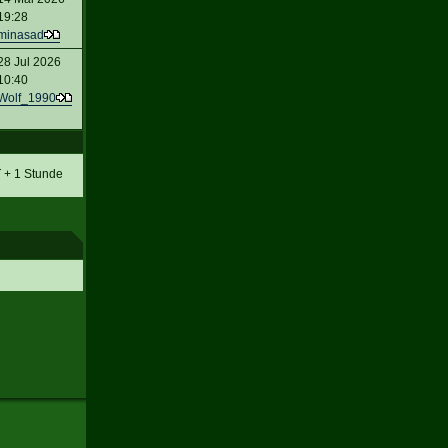
19:28
minasad
28 Jul 2026
10:40
Wolf_1990
T + 1 Stunde