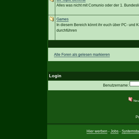
Alles was nicht mit Comunio oder der 1. Bundesli
Games
In diesem Bereich könnt ihr euch über PC- und 
durchführen
Alle Foren als gelesen markieren
Login
Benutzername:
Neu
P
Hier werben
-
Jobs
-
Systemsta