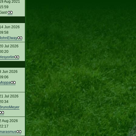
19 Aug 2021
15:59
Gast
14 Jun 2026
09:58
JohnElway
20 Jul 2026
00:20
Yesyorlin
3 Jun 2026
09:06
Moppa
21 Jul 2026
20:34
BrunoMeyer
2 Aug 2026
22:17
marasmus