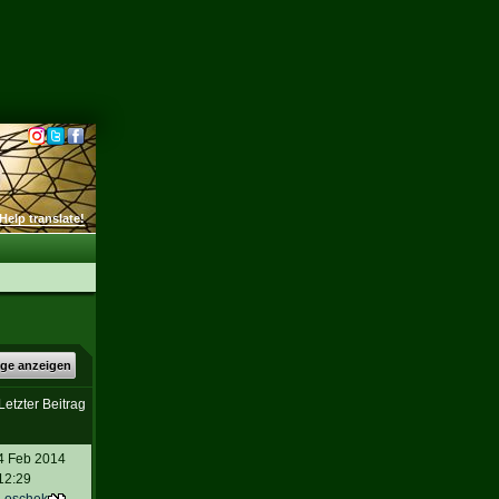
Help translate!
äge anzeigen
Letzter Beitrag
4 Feb 2014
12:29