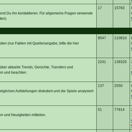
17
15783
nnst Du ihn kontaktieren. Für allgemeine Fragen verwende
ten).
9547
210810
osten (nur Fakten mit Quellenangabe, bitte die hier
2241
139320
ber aktuelle Trends, Gerüchte, Transfers und
en und beachten.
137
2550
glichen Aufstellungen diskutiert und die Spiele analysiert
51
77814
en und Neuigkeiten mitteilen.