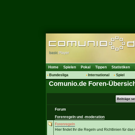
basic
Player
Home
Spielen
Pokal
Tippen
Statistiken
Bundesliga
International
Spiel
Comunio.de Foren-Übersic
Hot News
Vereine
Regeln & 
Talk
WM 2014
Mitglieder
Spielanalyse
Beiträge s
Vereinsdiskussion
Forum
Vereinsfragen
Forenregeln und -moderation
Forenregeln
Hier findet Ihr die Regeln und Richtlinien für d