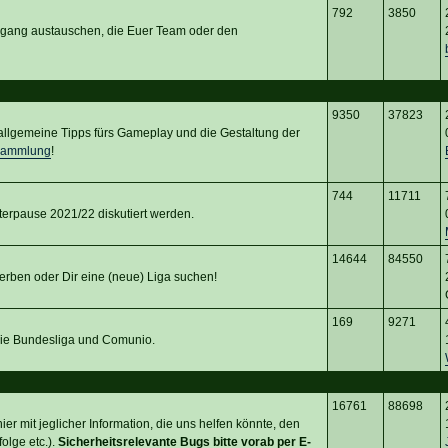
792
3850
rgang austauschen, die Euer Team oder den
9350
37823
d allgemeine Tipps fürs Gameplay und die Gestaltung der
sammlung
!
744
11711
terpause 2021/22 diskutiert werden.
14644
84550
erben oder Dir eine (neue) Liga suchen!
169
9271
 die Bundesliga und Comunio.
16761
88698
er mit jeglicher Information, die uns helfen könnte, den
olge etc.).
Sicherheitsrelevante Bugs bitte vorab per E-