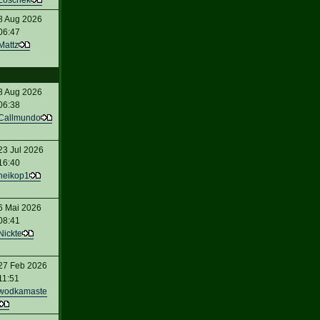
Loschek
8 Aug 2026
06:47
Mattz
8 Aug 2026
06:38
Callmundo
23 Jul 2026
16:40
heikop1
6 Mai 2026
08:41
Nickte
27 Feb 2026
11:51
wodkamaste