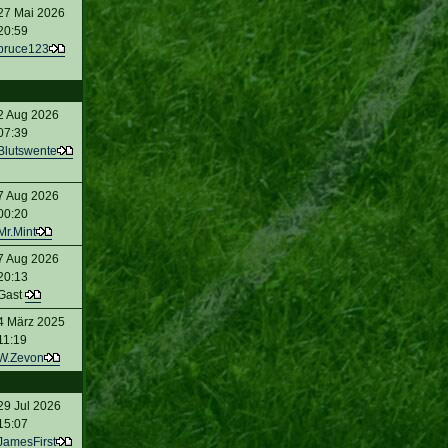
27 Mai 2026
20:59
bruce123
2 Aug 2026
07:39
Blutswente
7 Aug 2026
00:20
Mr.Mint
7 Aug 2026
20:13
Gast
4 März 2025
11:19
W.Zevon
29 Jul 2026
15:07
JamesFirst