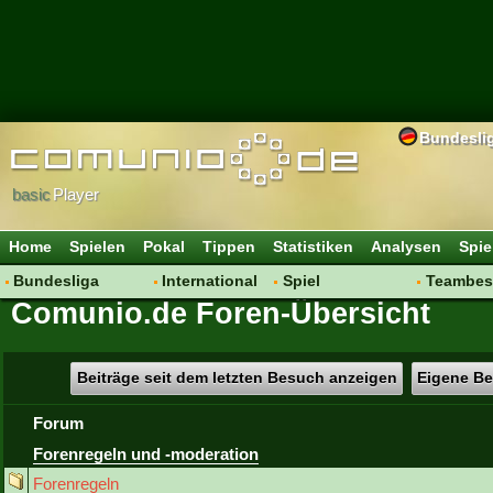
Bundesli
basic
Player
Home
Spielen
Pokal
Tippen
Statistiken
Analysen
Spie
Bundesliga
International
Spiel
Teambes
Comunio.de Foren-Übersicht
Hot News
Vereine
Regeln & Tipps
Bewertu
Talk
WM 2014
Mitgliedersuche
Transfer
Spielanalyse
Aufstellu
Beiträge seit dem letzten Besuch anzeigen
Eigene Be
Vereinsdiskussion
Saisonü
Forum
Vereinsfragen
Forenregeln und -moderation
Forenregeln