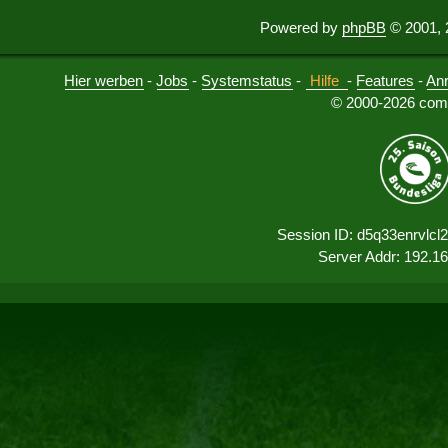
Powered by
phpBB
© 2001, 
Hier werben
-
Jobs
-
Systemstatus
-
Hilfe
-
Features
-
An
© 2000-2026 comu
Session ID: d5q33enrvlc
Server Addr: 192.1