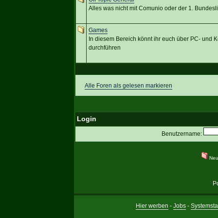
Alles was nicht mit Comunio oder der 1. Bundesli
Games
In diesem Bereich könnt ihr euch über PC- und 
durchführen
Alle Foren als gelesen markieren
Login
Benutzername:
Neu
P
Hier werben
-
Jobs
-
Systemsta