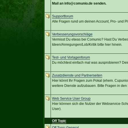
Mail an info@comunio.de senden.
Supportforum
Alle Fragen rund um deinen Account, Pro- und 
Verbesserungsvorschläge
Vermisst Du etwas bei Comunio? Hast Du Verbes
Ideen/Anregungen/Lob/Kritik bitte hier hinein.
Test- und Vorlagenforum
Du möchtest einfach mal was ausprobieren? Dein Pr
Zusatzdienste und Partnerseiten
Hier könnt Ihr Fragen zum Pokal (ehem. Cupunio
weitere Dienste aufzubauen. Bitte Fragen in de
Web Service User Group
Hier können sich die Nutzer der Webservice-Schni
User).
Off Topic
Off Topic General