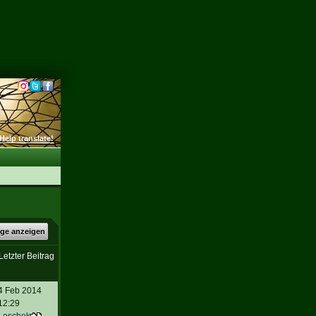
Help translate!
äge anzeigen
Letzter Beitrag
4 Feb 2014
12:29