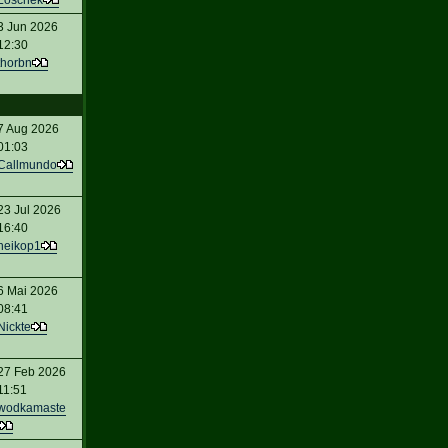
Loschek
3 Jun 2026
12:30
thorbn
7 Aug 2026
01:03
Callmundo
23 Jul 2026
16:40
heikop1
6 Mai 2026
08:41
Nickte
27 Feb 2026
11:51
wodkamaste