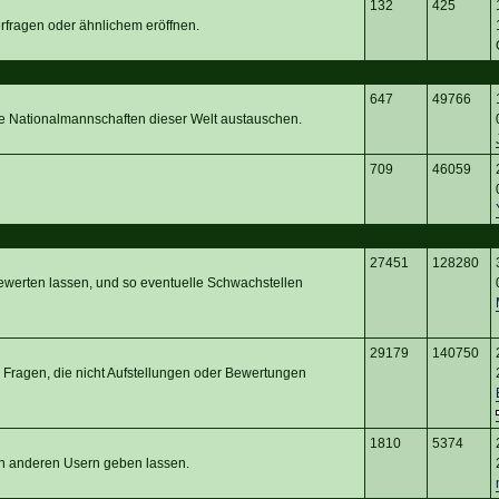
132
425
erfragen oder ähnlichem eröffnen.
647
49766
ie Nationalmannschaften dieser Welt austauschen.
709
46059
27451
128280
ewerten lassen, und so eventuelle Schwachstellen
29179
140750
 Fragen, die nicht Aufstellungen oder Bewertungen
1810
5374
von anderen Usern geben lassen.