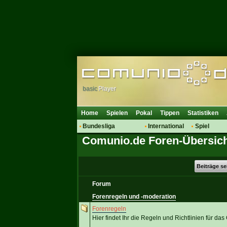
basic
Player
Home
Spielen
Pokal
Tippen
Statistiken
Bundesliga
International
Spiel
Comunio.de Foren-Übersic
Hot News
Vereine
Regeln & 
Talk
WM 2014
Mitglieder
Spielanalyse
Beiträge s
Vereinsdiskussion
Forum
Vereinsfragen
Forenregeln und -moderation
Forenregeln
Hier findet Ihr die Regeln und Richtlinien für d