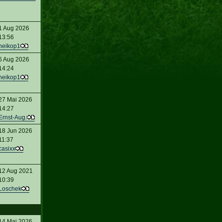
1 Aug 2026
13:56
heikop1
6 Aug 2026
14:24
heikop1
27 Mai 2026
14:27
Ernst-Aug.
18 Jun 2026
11:37
casixx
12 Aug 2021
10:39
Loschek
14 Mai 2026