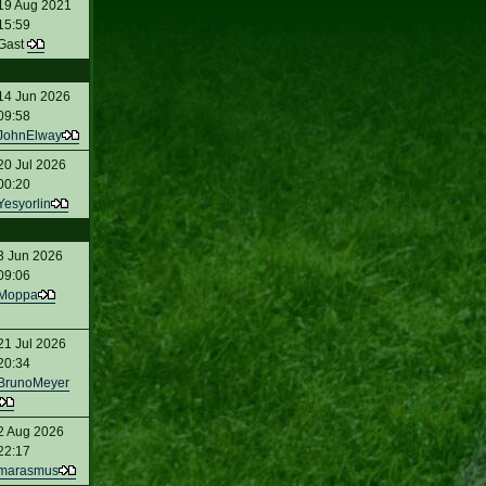
19 Aug 2021
15:59
Gast
14 Jun 2026
09:58
JohnElway
20 Jul 2026
00:20
Yesyorlin
3 Jun 2026
09:06
Moppa
21 Jul 2026
20:34
BrunoMeyer
2 Aug 2026
22:17
marasmus