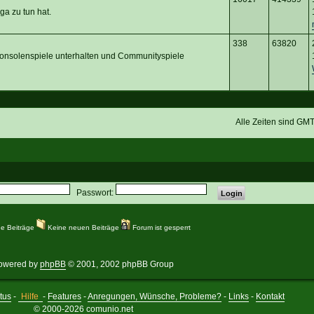
ga zu tun hat.
338
63820
Konsolenspiele unterhalten und Communityspiele
Alle Zeiten sind GM
Passwort:
e Beiträge
Keine neuen Beiträge
Forum ist gesperrt
owered by
phpBB
© 2001, 2002 phpBB Group
tus
-
Hilfe
-
Features
-
Anregungen, Wünsche, Probleme?
-
Links
-
Kontakt
© 2000-2026 comunio.net