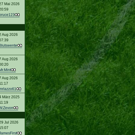
27 Mai 2026
20:59
bruce123
2 Aug 2026
07:39
Blutswente
7 Aug 2026
00:20
Mr.Mint
7 Aug 2026
11:17
mrlazzo61
4 März 2025
11:19
W.Zevon
29 Jul 2026
15:07
JamesFirst