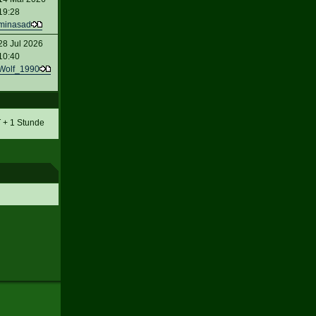
19:28
minasad
28 Jul 2026
10:40
Wolf_1990
T + 1 Stunde