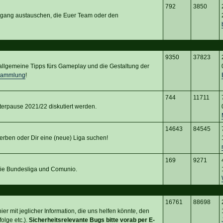
792
3850
rgang austauschen, die Euer Team oder den
9350
37823
d allgemeine Tipps fürs Gameplay und die Gestaltung der
sammlung
!
744
11711
terpause 2021/22 diskutiert werden.
14643
84545
erben oder Dir eine (neue) Liga suchen!
169
9271
 die Bundesliga und Comunio.
16761
88698
er mit jeglicher Information, die uns helfen könnte, den
olge etc.).
Sicherheitsrelevante Bugs bitte vorab per E-