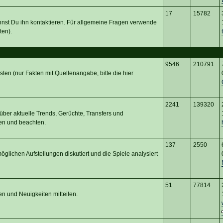
17
15782
nnst Du ihn kontaktieren. Für allgemeine Fragen verwende
ten).
9546
210791
osten (nur Fakten mit Quellenangabe, bitte die hier
2241
139320
ber aktuelle Trends, Gerüchte, Transfers und
en und beachten.
137
2550
glichen Aufstellungen diskutiert und die Spiele analysiert
51
77814
en und Neuigkeiten mitteilen.