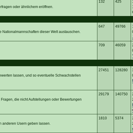
132
425
erfragen oder ähnlichem eröffnen.
647
49766
ie Nationalmannschaften dieser Welt austauschen.
709
46059
27451
128280
ewerten lassen, und so eventuelle Schwachstellen
29179
140750
 Fragen, die nicht Aufstellungen oder Bewertungen
1810
5374
von anderen Usern geben lassen.