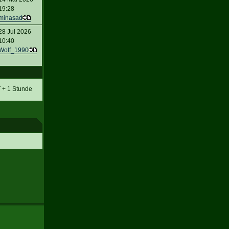
19:28
minasad
28 Jul 2026
10:40
Wolf_1990
T + 1 Stunde