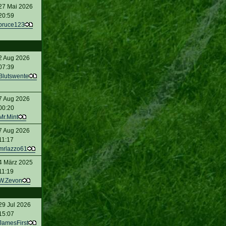
27 Mai 2026
20:59
bruce123
2 Aug 2026
07:39
Blutswente
7 Aug 2026
00:20
Mr.Mint
7 Aug 2026
11:17
mrlazzo61
4 März 2025
11:19
W.Zevon
29 Jul 2026
15:07
JamesFirst