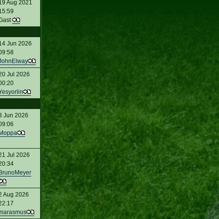
19 Aug 2021
15:59
Gast
14 Jun 2026
09:58
JohnElway
20 Jul 2026
00:20
Yesyorlin
3 Jun 2026
09:06
Moppa
21 Jul 2026
20:34
BrunoMeyer
2 Aug 2026
22:17
marasmus