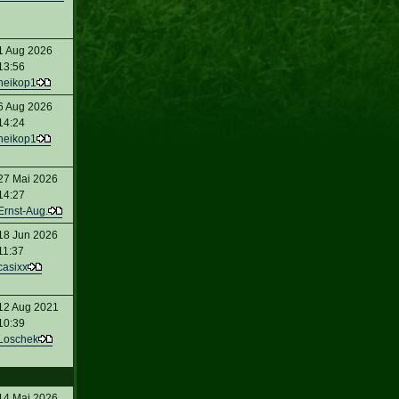
1 Aug 2026
13:56
heikop1
6 Aug 2026
14:24
heikop1
27 Mai 2026
14:27
Ernst-Aug.
18 Jun 2026
11:37
casixx
12 Aug 2021
10:39
Loschek
14 Mai 2026