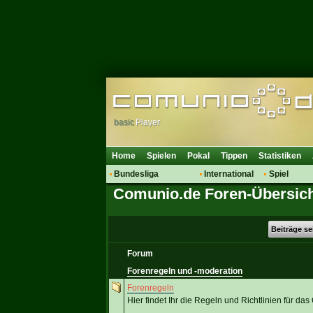
basic
Player
Home
Spielen
Pokal
Tippen
Statistiken
Bundesliga
International
Spiel
Comunio.de Foren-Übersic
Hot News
Vereine
Regeln & 
Talk
WM 2014
Mitglieder
Spielanalyse
Beiträge s
Vereinsdiskussion
Forum
Vereinsfragen
Forenregeln und -moderation
Forenregeln
Hier findet Ihr die Regeln und Richtlinien für d