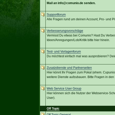
Mail an info@comunio.de senden.
Supportforum
Alle Fragen rund um deinen Account, Pro- und 
Verbesserungsvorschläge
Vermisst Du etwas bei Comunio? Hast Du Verbes
Ideen/Anregungen/Lob/Kritik bitte hier hinein.
Test- und Vorlagenforum
Du möchtest einfach mal was ausprobieren? Dein Pr
Zusatzdienste und Partnerseiten
Hier könnt Ihr Fragen zum Pokal (ehem. Cupunio
weitere Dienste aufzubauen. Bitte Fragen in de
Web Service User Group
Hier können sich die Nutzer der Webservice-Schni
User).
Off Topic
Off Topic General