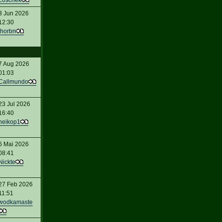
Loschek
3 Jun 2026
12:30
thorbn
7 Aug 2026
01:03
Callmundo
23 Jul 2026
16:40
heikop1
6 Mai 2026
08:41
Nickte
27 Feb 2026
11:51
wodkamaste