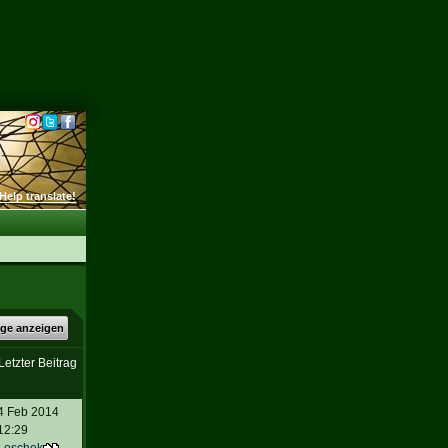
Help translate!
äge anzeigen
Letzter Beitrag
4 Feb 2014
12:29