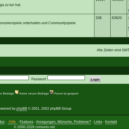
ga zu tun hat.
338
63820
Konsolenspiele unterhalten und Communityspiele
Alle Zeiten sind GM
Passwort:
e Beiträge
Keine neuen Beiträge
Forum ist gesperrt
owered by
phpBB
© 2001, 2002 phpBB Group
tus
-
Hilfe
-
Features
-
Anregungen, Wünsche, Probleme?
-
Links
-
Kontakt
© 2000-2026 comunio.net