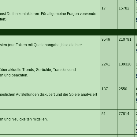
17
15782
nnst Du ihn kontaktieren. Für allgemeine Fragen verwende
ten).
9546
210791
osten (nur Fakten mit Quellenangabe, bitte die hier
2241
139320
ber aktuelle Trends, Gerüchte, Transfers und
en und beachten.
137
2550
glichen Aufstellungen diskutiert und die Spiele analysiert
51
77814
en und Neuigkeiten mitteilen.