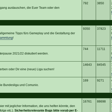
792
3850
rgang austauschen, die Euer Team oder den
9350
37823
d allgemeine Tipps fürs Gameplay und die Gestaltung der
sammlung
!
744
11711
terpause 2021/22 diskutiert werden.
14643
84545
erben oder Dir eine (neue) Liga suchen!
169
9271
 die Bundesliga und Comunio.
16761
88698
er mit jeglicher Information, die uns helfen könnte, den
olge etc.).
Sicherheitsrelevante Bugs bitte vorab per E-