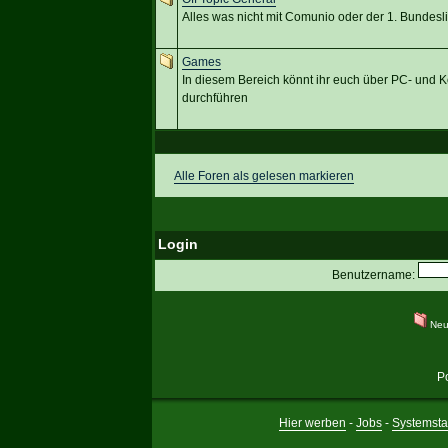
Alles was nicht mit Comunio oder der 1. Bundesli
Games
In diesem Bereich könnt ihr euch über PC- und 
durchführen
Alle Foren als gelesen markieren
Login
Benutzername:
Neu
P
Hier werben
-
Jobs
-
Systemsta