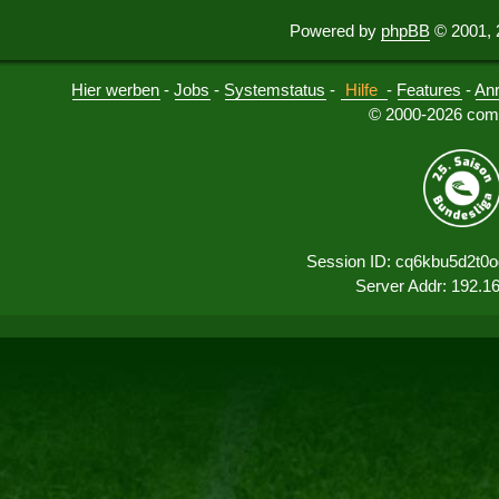
Powered by
phpBB
© 2001, 
Hier werben
-
Jobs
-
Systemstatus
-
Hilfe
-
Features
-
An
© 2000-2026 comu
Session ID: cq6kbu5d2t0
Server Addr: 192.1