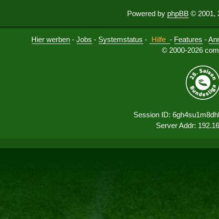
Powered by
phpBB
© 2001, 
Hier werben
-
Jobs
-
Systemstatus
-
Hilfe
-
Features
-
An
© 2000-2026 comu
Session ID: 6gh4su1m8dh
Server Addr: 192.1