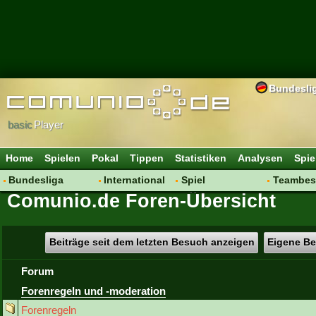
Bundesli
basic
Player
Home
Spielen
Pokal
Tippen
Statistiken
Analysen
Spie
Bundesliga
International
Spiel
Teambes
Comunio.de Foren-Übersicht
Hot News
Vereine
Regeln & Tipps
Bewertu
Talk
WM 2014
Mitgliedersuche
Transfer
Spielanalyse
Aufstellu
Beiträge seit dem letzten Besuch anzeigen
Eigene Be
Vereinsdiskussion
Saisonü
Forum
Vereinsfragen
Forenregeln und -moderation
Forenregeln