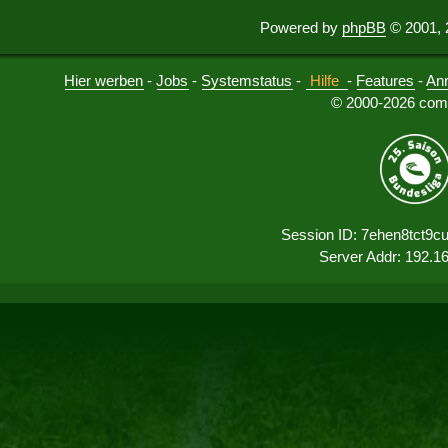
Powered by
phpBB
© 2001, 
Hier werben
-
Jobs
-
Systemstatus
-
Hilfe
-
Features
-
An
© 2000-2026 comu
Session ID: 7ehen8tct9c
Server Addr: 192.1