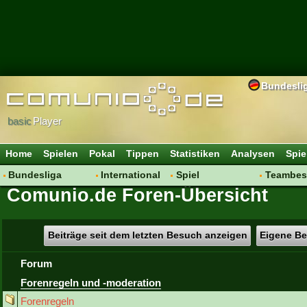
Bundesli
basic
Player
Home
Spielen
Pokal
Tippen
Statistiken
Analysen
Spie
Bundesliga
International
Spiel
Teambes
Comunio.de Foren-Übersicht
Hot News
Vereine
Regeln & Tipps
Bewertu
Talk
WM 2014
Mitgliedersuche
Transfer
Spielanalyse
Aufstellu
Beiträge seit dem letzten Besuch anzeigen
Eigene Be
Vereinsdiskussion
Saisonü
Forum
Vereinsfragen
Forenregeln und -moderation
Forenregeln