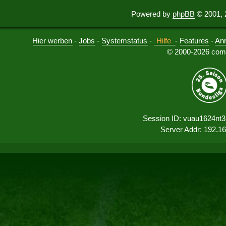
Powered by
phpBB
© 2001, 
Hier werben
-
Jobs
-
Systemstatus
-
Hilfe
-
Features
-
An
© 2000-2026 comu
Session ID: vuau1624nt3
Server Addr: 192.1