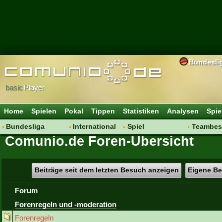
Bundesli
basic
Player
Home
Spielen
Pokal
Tippen
Statistiken
Analysen
Spie
Bundesliga
International
Spiel
Teambes
Comunio.de Foren-Übersicht
Hot News
Vereine
Regeln & Tipps
Bewertu
Talk
WM 2014
Mitgliedersuche
Transfer
Spielanalyse
Aufstellu
Beiträge seit dem letzten Besuch anzeigen
Eigene Be
Vereinsdiskussion
Saisonü
Forum
Vereinsfragen
Forenregeln und -moderation
Forenregeln