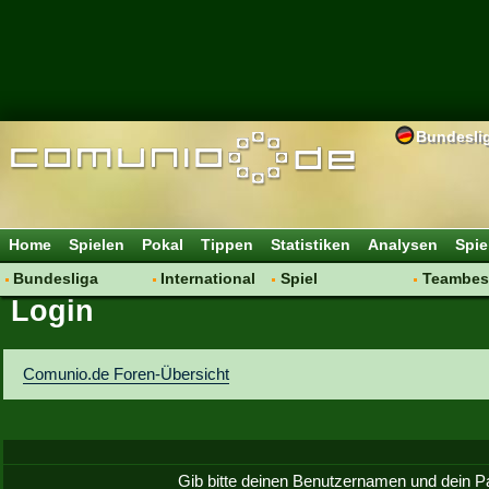
Bundesli
Home
Spielen
Pokal
Tippen
Statistiken
Analysen
Spie
Bundesliga
International
Spiel
Teambes
Login
Hot News
Vereine
Regeln & Tipps
Bewertu
Talk
WM 2014
Mitgliedersuche
Transfer
Spielanalyse
Aufstellu
Comunio.de Foren-Übersicht
Vereinsdiskussion
Saisonü
Vereinsfragen
Gib bitte deinen Benutzernamen und dein P