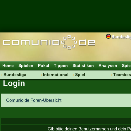
Bundesli
Home
Spielen
Pokal
Tippen
Statistiken
Analysen
Spie
Bundesliga
International
Spiel
Teambes
Login
Hot News
Vereine
Regeln & Tipps
Bewertu
Talk
WM 2014
Mitgliedersuche
Transfer
Spielanalyse
Aufstellu
Comunio.de Foren-Übersicht
Vereinsdiskussion
Saisonü
Vereinsfragen
Gib bitte deinen Benutzernamen und dein P