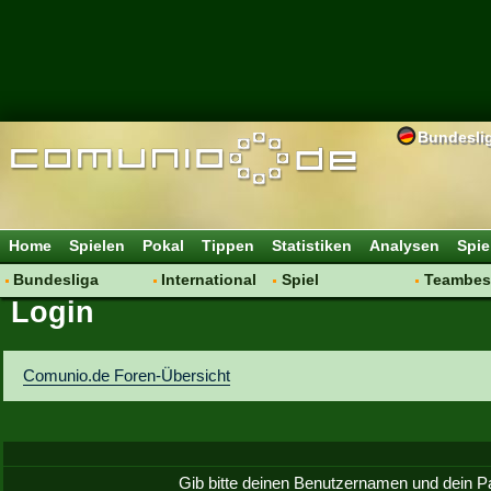
Bundesli
Home
Spielen
Pokal
Tippen
Statistiken
Analysen
Spie
Bundesliga
International
Spiel
Teambes
Login
Hot News
Vereine
Regeln & Tipps
Bewertu
Talk
WM 2014
Mitgliedersuche
Transfer
Spielanalyse
Aufstellu
Comunio.de Foren-Übersicht
Vereinsdiskussion
Saisonü
Vereinsfragen
Gib bitte deinen Benutzernamen und dein P