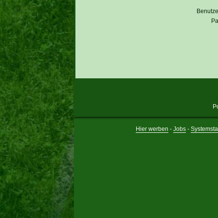
Benutz
Pa
P
Hier werben
-
Jobs
-
Systemsta