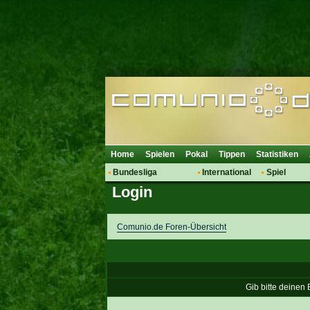
Home
Spielen
Pokal
Tippen
Statistiken
Bundesliga
International
Spiel
Login
Hot News
Vereine
Regeln & 
Talk
WM 2014
Mitglieder
Spielanalyse
Comunio.de Foren-Übersicht
Vereinsdiskussion
Vereinsfragen
Gib bitte deinen