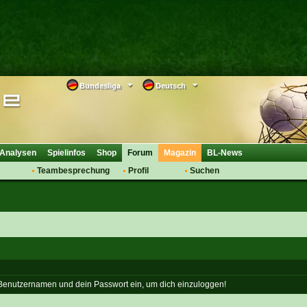
Bundesliga
Deutsch
Analysen
Spielinfos
Shop
Forum
Magazin
BL-News
Teambesprechung
Profil
Suchen
Anmelden
Tipps
Bewertungen
suche
Transfers & Co.
FAQ
Aufstellung
Support
Saisonübergang
 Benutzernamen und dein Passwort ein, um dich einzuloggen!