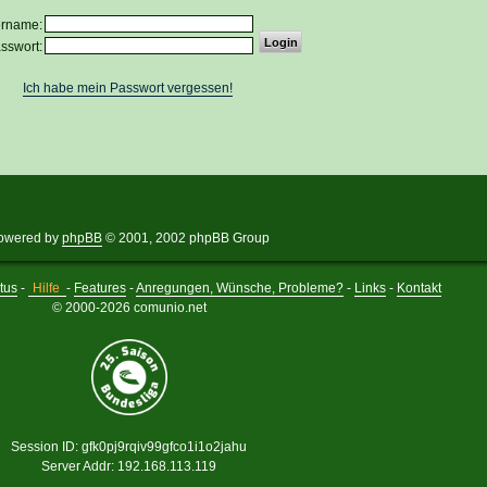
ername:
sswort:
Ich habe mein Passwort vergessen!
owered by
phpBB
© 2001, 2002 phpBB Group
tus
-
Hilfe
-
Features
-
Anregungen, Wünsche, Probleme?
-
Links
-
Kontakt
© 2000-2026 comunio.net
Session ID: gfk0pj9rqiv99gfco1i1o2jahu
Server Addr: 192.168.113.119