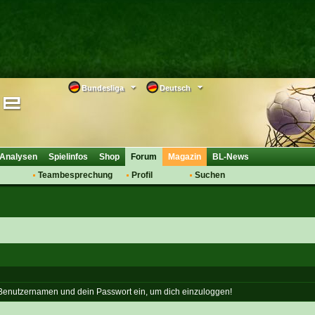
Bundesliga
Deutsch
Analysen
Spielinfos
Shop
Forum
Magazin
BL-News
Teambesprechung
Profil
Suchen
Anmelden
Tipps
Bewertungen
suche
Transfers & Co.
FAQ
Aufstellung
Support
Saisonübergang
 Benutzernamen und dein Passwort ein, um dich einzuloggen!