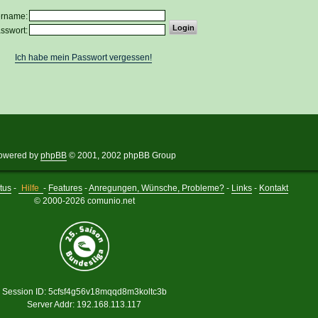
ername:
sswort:
Ich habe mein Passwort vergessen!
owered by
phpBB
© 2001, 2002 phpBB Group
tus
-
Hilfe
-
Features
-
Anregungen, Wünsche, Probleme?
-
Links
-
Kontakt
© 2000-2026 comunio.net
Session ID: 5cfsf4g56v18mqqd8m3koltc3b
Server Addr: 192.168.113.117