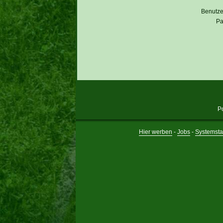
Benutz
Pa
P
Hier werben
-
Jobs
-
Systemsta