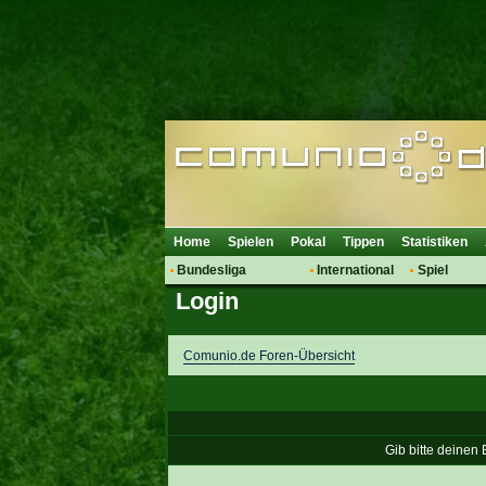
Home
Spielen
Pokal
Tippen
Statistiken
Bundesliga
International
Spiel
Login
Hot News
Vereine
Regeln & 
Talk
WM 2014
Mitglieder
Spielanalyse
Comunio.de Foren-Übersicht
Vereinsdiskussion
Vereinsfragen
Gib bitte deinen