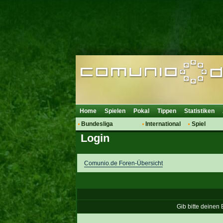
Home
Spielen
Pokal
Tippen
Statistiken
Bundesliga
International
Spiel
Login
Hot News
Vereine
Regeln & 
Talk
WM 2014
Mitglieder
Spielanalyse
Comunio.de Foren-Übersicht
Vereinsdiskussion
Vereinsfragen
Gib bitte deinen