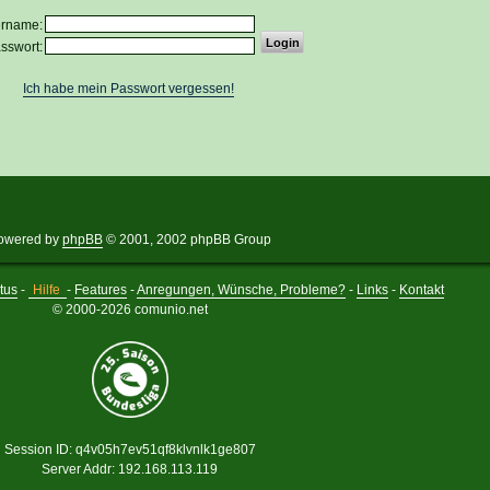
ername:
sswort:
Ich habe mein Passwort vergessen!
owered by
phpBB
© 2001, 2002 phpBB Group
tus
-
Hilfe
-
Features
-
Anregungen, Wünsche, Probleme?
-
Links
-
Kontakt
© 2000-2026 comunio.net
Session ID: q4v05h7ev51qf8klvnlk1ge807
Server Addr: 192.168.113.119