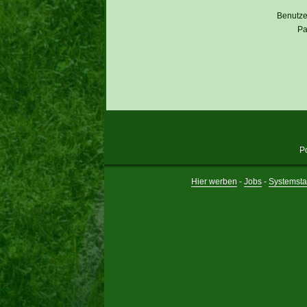
Benutz
Pa
P
Hier werben
-
Jobs
-
Systemsta