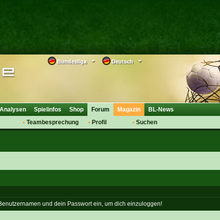
Bundesliga
Deutsch
Analysen
Spielinfos
Shop
Forum
Magazin
BL-News
Teambesprechung
Profil
Suchen
Anmelden
Tipps
Bewertungen
suche
Transfers & Co.
FAQ
Aufstellung
Support
Saisonübergang
 Benutzernamen und dein Passwort ein, um dich einzuloggen!