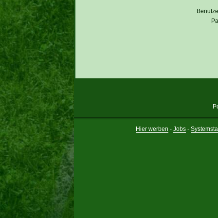
Benutz
Pa
P
Hier werben
-
Jobs
-
Systemsta