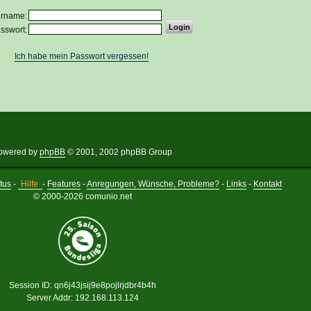
ername:
sswort:
Ich habe mein Passwort vergessen!
owered by
phpBB
© 2001, 2002 phpBB Group
tus
-
Hilfe
-
Features
-
Anregungen, Wünsche, Probleme?
-
Links
-
Kontakt
© 2000-2026 comunio.net
Session ID: qn6j43jsij9e8pojlrjdbr4b4h
Server Addr: 192.168.113.124