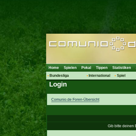
Home
Spielen
Pokal
Tippen
Statistiken
Bundesliga
International
Spiel
Login
Hot News
Vereine
Regeln & 
Talk
WM 2014
Mitglieder
Spielanalyse
Comunio.de Foren-Übersicht
Vereinsdiskussion
Vereinsfragen
Gib bitte deinen