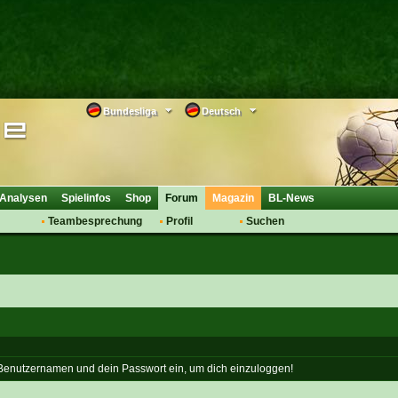
Bundesliga
Deutsch
Analysen
Spielinfos
Shop
Forum
Magazin
BL-News
Teambesprechung
Profil
Suchen
Anmelden
Tipps
Bewertungen
suche
Transfers & Co.
FAQ
Aufstellung
Support
Saisonübergang
 Benutzernamen und dein Passwort ein, um dich einzuloggen!