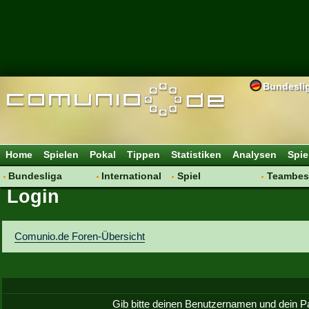
Bundesli
Home
Spielen
Pokal
Tippen
Statistiken
Analysen
Spie
Bundesliga
International
Spiel
Teambes
Login
Hot News
Vereine
Regeln & Tipps
Bewertu
Talk
WM 2014
Mitgliedersuche
Transfer
Spielanalyse
Aufstellu
Comunio.de Foren-Übersicht
Vereinsdiskussion
Saisonü
Vereinsfragen
Gib bitte deinen Benutzernamen und dein P