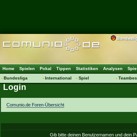
Bundesli
Home
Spielen
Pokal
Tippen
Statistiken
Analysen
Spie
Bundesliga
International
Spiel
Teambes
Login
Hot News
Vereine
Regeln & Tipps
Bewertu
Talk
WM 2014
Mitgliedersuche
Transfer
Spielanalyse
Aufstellu
Comunio.de Foren-Übersicht
Vereinsdiskussion
Saisonü
Vereinsfragen
Gib bitte deinen Benutzernamen und dein P