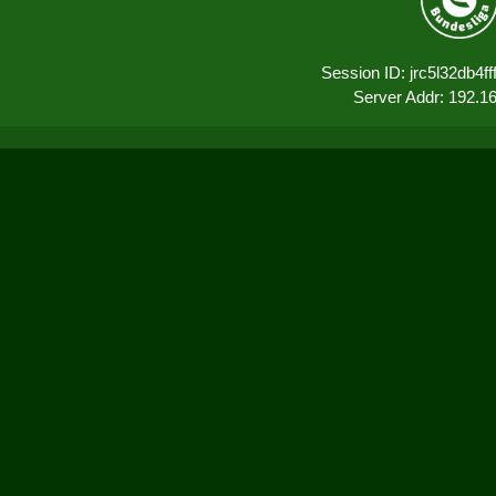
Session ID: jrc5l32db4ff
Server Addr: 192.1