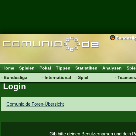
Bundesli
Home
Spielen
Pokal
Tippen
Statistiken
Analysen
Spie
Bundesliga
International
Spiel
Teambes
Login
Hot News
Vereine
Regeln & Tipps
Bewertu
Talk
WM 2014
Mitgliedersuche
Transfer
Spielanalyse
Aufstellu
Comunio.de Foren-Übersicht
Vereinsdiskussion
Saisonü
Vereinsfragen
Gib bitte deinen Benutzernamen und dein P