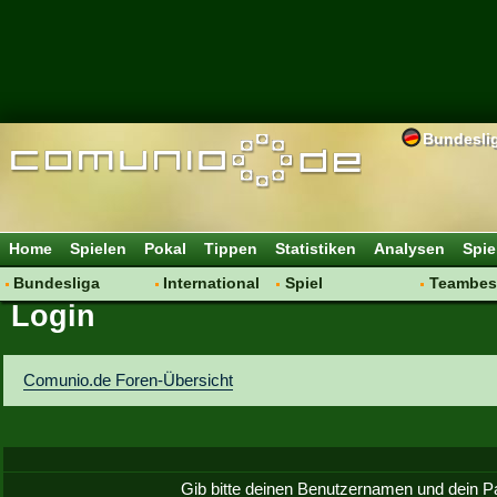
Bundesli
Home
Spielen
Pokal
Tippen
Statistiken
Analysen
Spie
Bundesliga
International
Spiel
Teambes
Login
Hot News
Vereine
Regeln & Tipps
Bewertu
Talk
WM 2014
Mitgliedersuche
Transfer
Spielanalyse
Aufstellu
Comunio.de Foren-Übersicht
Vereinsdiskussion
Saisonü
Vereinsfragen
Gib bitte deinen Benutzernamen und dein P