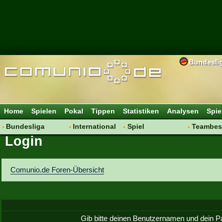
Bundesli
Home
Spielen
Pokal
Tippen
Statistiken
Analysen
Spie
Bundesliga
International
Spiel
Teambes
Login
Hot News
Vereine
Regeln & Tipps
Bewertu
Talk
WM 2014
Mitgliedersuche
Transfer
Spielanalyse
Aufstellu
Comunio.de Foren-Übersicht
Vereinsdiskussion
Saisonü
Vereinsfragen
Gib bitte deinen Benutzernamen und dein P