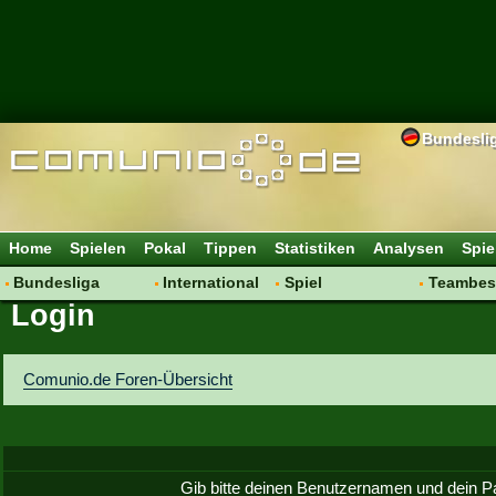
Bundesli
Home
Spielen
Pokal
Tippen
Statistiken
Analysen
Spie
Bundesliga
International
Spiel
Teambes
Login
Hot News
Vereine
Regeln & Tipps
Bewertu
Talk
WM 2014
Mitgliedersuche
Transfer
Spielanalyse
Aufstellu
Comunio.de Foren-Übersicht
Vereinsdiskussion
Saisonü
Vereinsfragen
Gib bitte deinen Benutzernamen und dein P