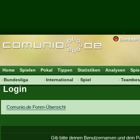
Bundesli
Home
Spielen
Pokal
Tippen
Statistiken
Analysen
Spie
Bundesliga
International
Spiel
Teambes
Login
Hot News
Vereine
Regeln & Tipps
Bewertu
Talk
WM 2014
Mitgliedersuche
Transfer
Spielanalyse
Aufstellu
Comunio.de Foren-Übersicht
Vereinsdiskussion
Saisonü
Vereinsfragen
Gib bitte deinen Benutzernamen und dein P