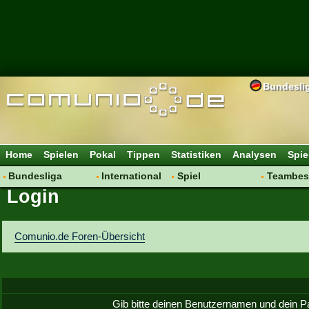
Bundesli
Home
Spielen
Pokal
Tippen
Statistiken
Analysen
Spie
Bundesliga
International
Spiel
Teambes
Login
Hot News
Vereine
Regeln & Tipps
Bewertu
Talk
WM 2014
Mitgliedersuche
Transfer
Spielanalyse
Aufstellu
Comunio.de Foren-Übersicht
Vereinsdiskussion
Saisonü
Vereinsfragen
Gib bitte deinen Benutzernamen und dein P