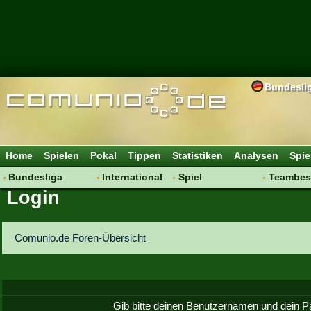
Bundesli
Home
Spielen
Pokal
Tippen
Statistiken
Analysen
Spie
Bundesliga
International
Spiel
Teambes
Login
Hot News
Vereine
Regeln & Tipps
Bewertu
Talk
WM 2014
Mitgliedersuche
Transfer
Spielanalyse
Aufstellu
Comunio.de Foren-Übersicht
Vereinsdiskussion
Saisonü
Vereinsfragen
Gib bitte deinen Benutzernamen und dein P