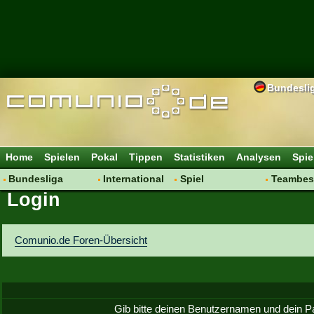
Bundesli
Home
Spielen
Pokal
Tippen
Statistiken
Analysen
Spie
Bundesliga
International
Spiel
Teambes
Login
Hot News
Vereine
Regeln & Tipps
Bewertu
Talk
WM 2014
Mitgliedersuche
Transfer
Spielanalyse
Aufstellu
Comunio.de Foren-Übersicht
Vereinsdiskussion
Saisonü
Vereinsfragen
Gib bitte deinen Benutzernamen und dein P