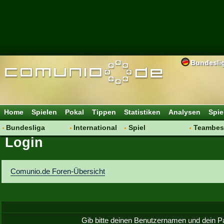
Bundesli
Home
Spielen
Pokal
Tippen
Statistiken
Analysen
Spie
Bundesliga
International
Spiel
Teambes
Login
Hot News
Vereine
Regeln & Tipps
Bewertu
Talk
WM 2014
Mitgliedersuche
Transfer
Spielanalyse
Aufstellu
Comunio.de Foren-Übersicht
Vereinsdiskussion
Saisonü
Vereinsfragen
Gib bitte deinen Benutzernamen und dein P