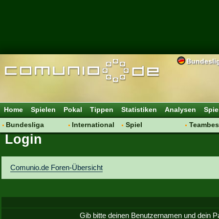
Bundesli
Home
Spielen
Pokal
Tippen
Statistiken
Analysen
Spie
Bundesliga
International
Spiel
Teambes
Login
Hot News
Vereine
Regeln & Tipps
Bewertu
Talk
WM 2014
Mitgliedersuche
Transfer
Spielanalyse
Aufstellu
Comunio.de Foren-Übersicht
Vereinsdiskussion
Saisonü
Vereinsfragen
Gib bitte deinen Benutzernamen und dein P