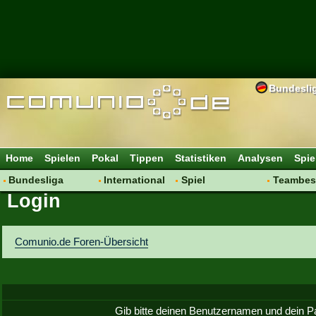
Bundesli
Home
Spielen
Pokal
Tippen
Statistiken
Analysen
Spie
Bundesliga
International
Spiel
Teambes
Login
Hot News
Vereine
Regeln & Tipps
Bewertu
Talk
WM 2014
Mitgliedersuche
Transfer
Spielanalyse
Aufstellu
Comunio.de Foren-Übersicht
Vereinsdiskussion
Saisonü
Vereinsfragen
Gib bitte deinen Benutzernamen und dein P